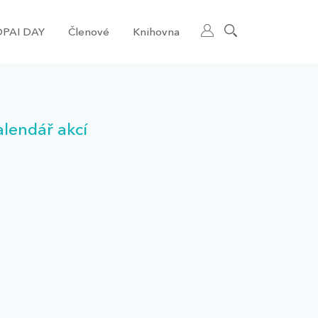
PAI DAY
Členové
Knihovna
alendář akcí