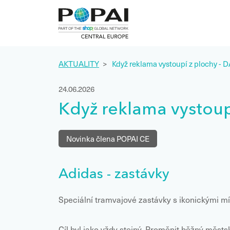
AKTUALITY
>
Když reklama vystoupí z plochy 
24.06.2026
Když reklama vystou
Novinka člena POPAI CE
Adidas - zastávky
Speciální tramvajové zastávky s ikonickými m
Cíl byl jako vždy stejný. Proměnit běžný městs