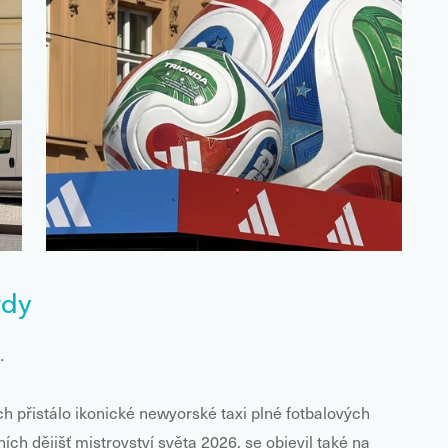
rdy
…
 přistálo ikonické newyorské taxi plné fotbalových
ch dějišť mistrovství světa 2026, se objevil také na