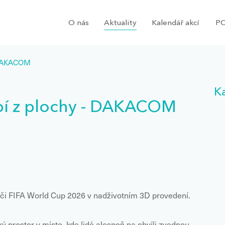
O nás
Aktuality
Kalendář akcí
PO
- DAKACOM
K
pí z plochy - DAKACOM
íči FIFA World Cup 2026 v nadživotním 3D provedení.
ký prostor v místo, kde lidé alespoň na chvíli zvednou