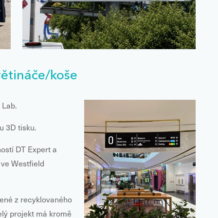
ětináče/koše
 Lab.
u 3D tisku.
ostí DT Expert a
 ve Westfield
bené z recyklovaného
elý projekt má kromě