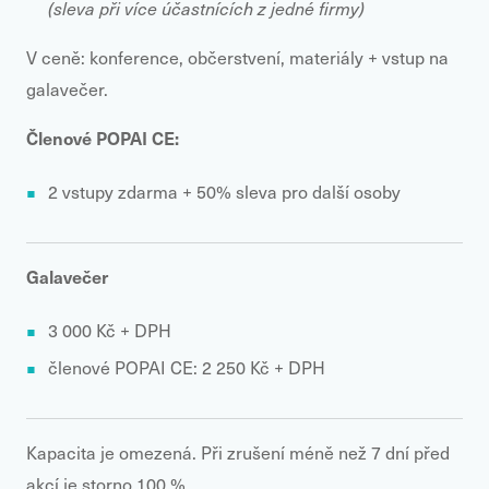
(sleva při více účastnících z jedné firmy)
V ceně: konference, občerstvení, materiály + vstup na
galavečer.
Členové POPAI CE:
2 vstupy zdarma + 50% sleva pro další osoby
Galavečer
3 000 Kč + DPH
členové POPAI CE: 2 250 Kč + DPH
Kapacita je omezená. Při zrušení méně než 7 dní před
akcí je storno 100 %.