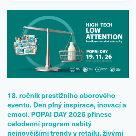
18. ročník prestižního oborového
eventu. Den plný inspirace, inovací a
emocí. POPAI DAY 2026 přinese
celodenní program nabitý
nejnovějšími trendy v retailu, živými