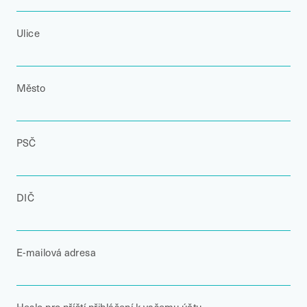
Ulice
Město
PSČ
DIČ
E-mailová adresa
Heslo pro příští přihlášení k vašemu účtu