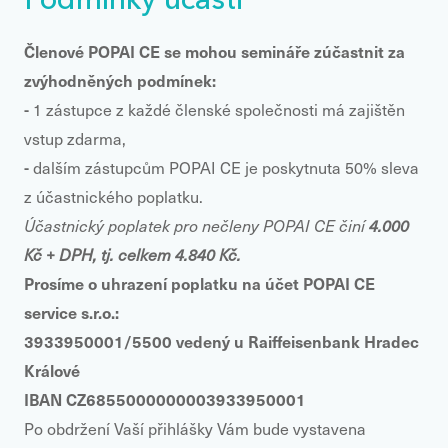
Podmínky účasti
Členové POPAI CE se mohou semináře zúčastnit za
zvýhodněných podmínek:
-
1 zástupce z každé členské společnosti má zajištěn
vstup zdarma,
-
dalším zástupcům POPAI CE je poskytnuta 50% sleva
z účastnického poplatku.
Účastnický poplatek pro nečleny POPAI CE činí
4.000
Kč + DPH, tj. celkem 4.840 Kč.
Prosíme o uhrazení poplatku na účet POPAI CE
service s.r.o.:
3933950001/5500 vedený u Raiffeisenbank Hradec
Králové
IBAN CZ6855000000003933950001
Po obdržení Vaší přihlášky Vám bude vystavena