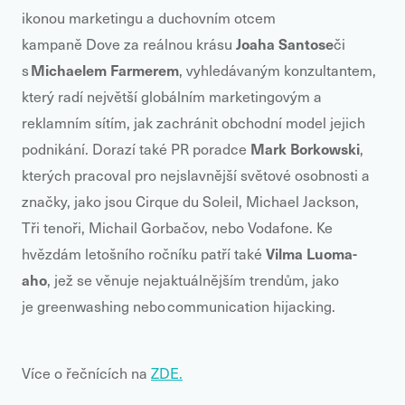
ikonou marketingu a duchovním otcem
J
oaha Santose
kampaně Dove za reálnou krásu
či
Michaelem Farmerem
s
, vyhledávaným konzultantem,
který radí největší globálním marketingovým a
reklamním sítím, jak zachránit obchodní model jejich
Mark Borkowski
podnikání. Dorazí také PR poradce
,
kterých pracoval pro nejslavnější světové osobnosti a
značky, jako jsou Cirque du Soleil, Michael Jackson,
Tři tenoři, Michail Gorbačov, nebo Vodafone. Ke
Vilma Luoma-
hvězdám letošního ročníku patří také
aho
, jež se věnuje nejaktuálnějším trendům, jako
je greenwashing nebo
communication hijacking.
Více o řečnících na
ZDE.