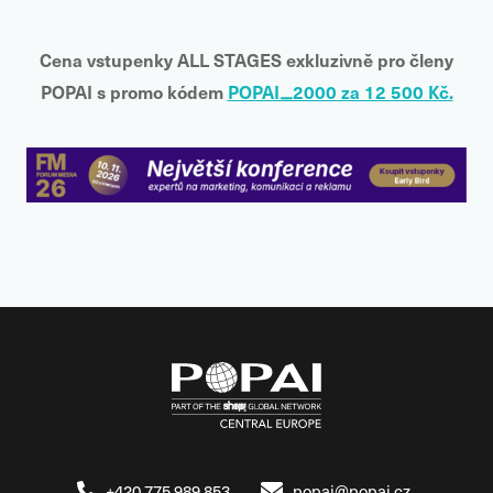
Cena vstupenky
ALL STAGES
exkluzivně pro členy
POPAI s promo kódem
POPAI_2000 za 12 500 Kč.
+420 775 989 853
popai@popai.cz