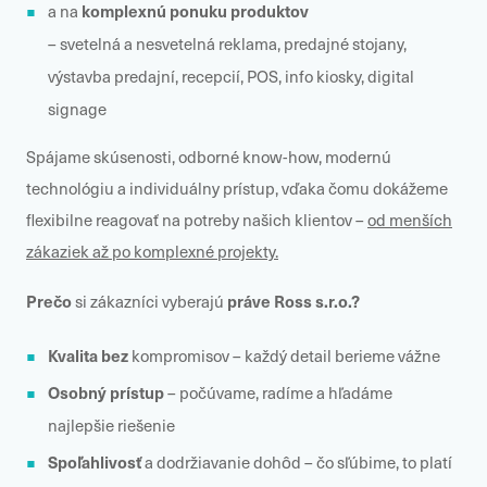
komplexnú ponuku produktov
a na
– svetelná a nesvetelná reklama, predajné stojany,
výstavba predajní, recepcií, POS, info kiosky, digital
signage
Spájame skúsenosti, odborné know-how, modernú
technológiu a individuálny prístup, vďaka čomu dokážeme
flexibilne reagovať na potreby našich klientov –
od menších
zákaziek až po komplexné projekty.
Prečo
práve Ross s.r.o.?
si zákazníci vyberajú
Kvalita bez
kompromisov – každý detail berieme vážne
Osobný prístup
– počúvame, radíme a hľadáme
najlepšie riešenie
Spoľahlivosť
a dodržiavanie dohôd – čo sľúbime, to platí