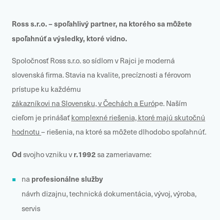
Ross s.r.o. – spoľahlivý partner, na ktorého sa môžete
spoľahnúť a výsledky, ktoré vidno.
Spoločnosť Ross s.r.o. so sídlom v Rajci je moderná
slovenská firma. Stavia na kvalite, precíznosti a férovom
prístupe ku každému
zákazníkovi na Slovensku, v Čechách a Euró
pe. Naším
cieľom je prinášať
komplexné riešenia, ktoré majú skutočnú
hodnotu
– riešenia, na ktoré sa môžete dlhodobo spoľahnúť.
Od
r.1992
svojho vzniku v
sa zameriavame:
profesionálne služby
na
návrh dizajnu, technická dokumentácia, vývoj, výroba,
servis