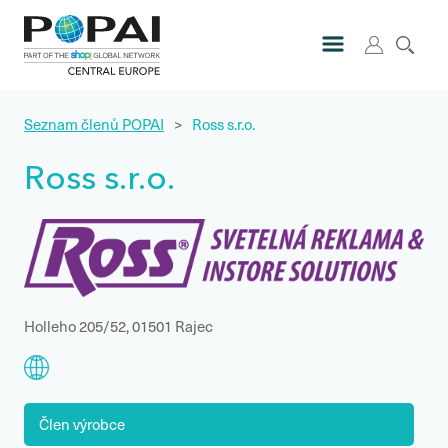
Seznam členů POPAI
>
Ross s.r.o.
Ross s.r.o.
Holleho 205/52, 01501 Rajec
Člen výrobce