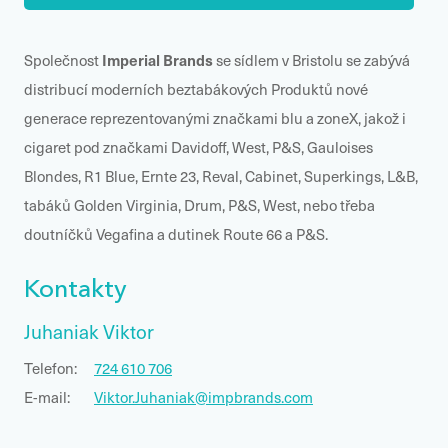
Imperial Brands
Společnost
se sídlem v Bristolu se zabývá
distribucí moderních beztabákových Produktů nové
generace reprezentovanými značkami blu a zoneX, jakož i
cigaret pod značkami Davidoff, West, P&S, Gauloises
Blondes, R1 Blue, Ernte 23, Reval, Cabinet, Superkings, L&B,
tabáků Golden Virginia, Drum, P&S, West, nebo třeba
doutníčků Vegafina a dutinek Route 66 a P&S.
Kontakty
Juhaniak Viktor
Telefon:
724 610 706
E-mail:
Viktor.Juhaniak@impbrands.com