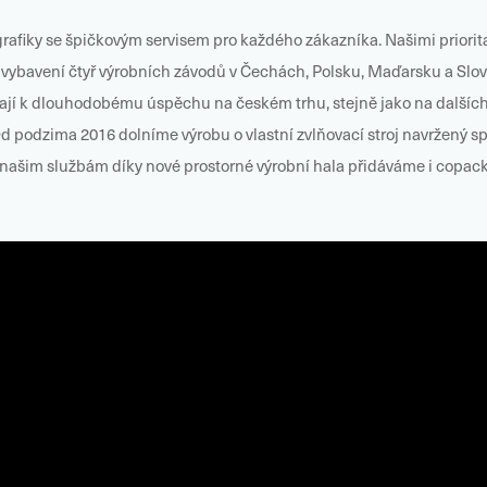
afiky se špičkovým servisem pro každého zákazníka. Našimi prioritam
é vybavení čtyř výrobních závodů v Čechách, Polsku, Maďarsku a Slove
í k dlouhodobému úspěchu na českém trhu, stejně jako na dalších
 Od podzima 2016 dolníme výrobu o vlastní zvlňovací stroj navržený s
K našim službám díky nové prostorné výrobní hala přidáváme i copack