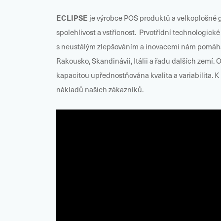
ECLIPSE
je výrobce POS produktů a velkoplošné gr
spolehlivost a vstřícnost. Prvotřídní technologick
s neustálým zlepšováním a inovacemi nám pomáhaj
Rakousko, Skandinávii, Itálii a řadu dalších zemí.
kapacitou upřednostňována kvalita a variabilita. 
nákladů našich zákazníků.