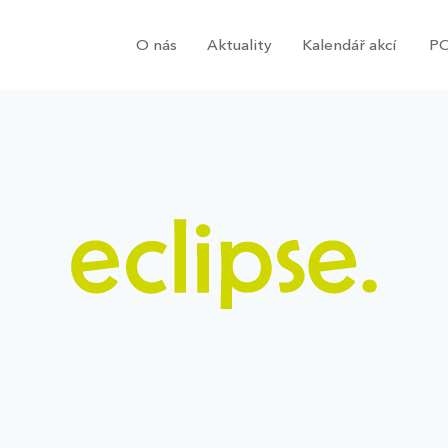
O nás
Aktuality
Kalendář akcí
PO