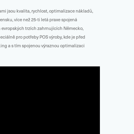
i jsou kvalita, rychlost, optimalizace nákladů,
nsku, více než 25-ti letá praxe spojená
 evropských trzích zahrnujících Německo,
peciálně pro potřeby POS výroby, kde je před
ing a s tím spojenou výraznou optimalizaci