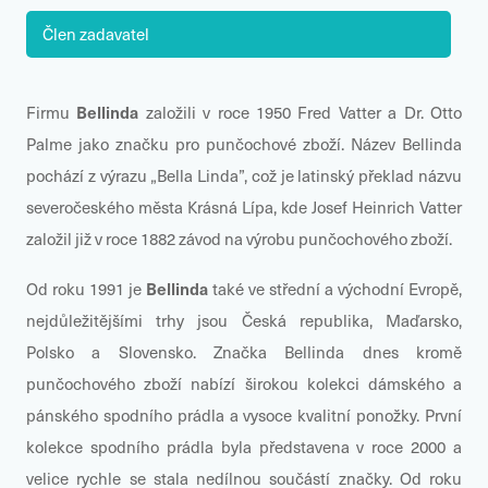
Člen zadavatel
Bellinda
Firmu
založili v roce 1950 Fred Vatter a Dr. Otto
Palme jako značku pro punčochové zboží. Název Bellinda
pochází z výrazu „Bella Linda”, což je latinský překlad názvu
severočeského města Krásná Lípa, kde Josef Heinrich Vatter
založil již v roce 1882 závod na výrobu punčochového zboží.
Bellinda
Od roku 1991 je
také ve střední a východní Evropě,
nejdůležitějšími trhy jsou Česká republika, Maďarsko,
Polsko a Slovensko. Značka Bellinda dnes kromě
punčochového zboží nabízí širokou kolekci dámského a
pánského spodního prádla a vysoce kvalitní ponožky. První
kolekce spodního prádla byla představena v roce 2000 a
velice rychle se stala nedílnou součástí značky. Od roku