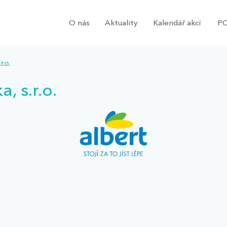
O nás
Aktuality
Kalendář akcí
PO
r.o.
, s.r.o.