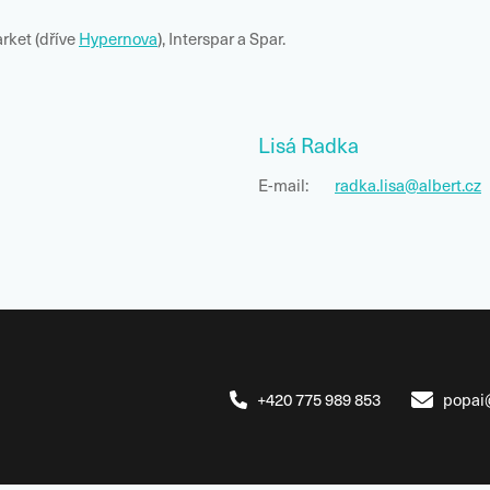
rket (dříve
Hypernova
), Interspar a Spar.
Lisá Radka
E-mail:
radka.lisa@albert.cz
+420 775 989 853
popai