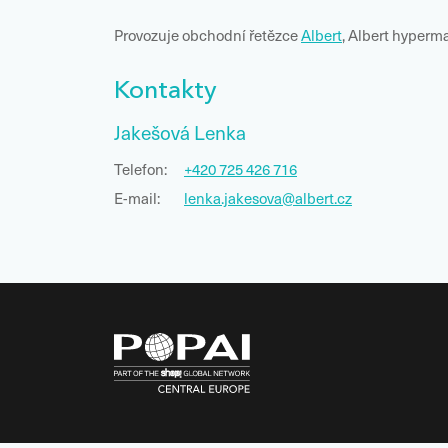
Provozuje obchodní řetězce
Albert
, Albert hyperma
Kontakty
Jakešová Lenka
Telefon:
+420 725 426 716
E-mail:
lenka.jakesova@albert.cz