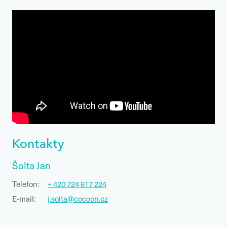
Kontakty
Šolta Jan
Telefon:
+ 420 724 617 224
E-mail:
j.solta@cocoon.cz