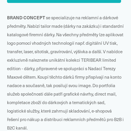
BRAND CONCEPT
se specializuje na reklamní a dárkové
předměty. Nabízí tailor made (dárky na zakázku) i standardní
katalogové firemní dárky. Na všechny předměty lze aplikovat
logo pomocí vhodných technologií např. digitální UV tisk,
transfer, laser, sítotisk, gravírování, výšivka a další. V nabídce
exkluzivně naleznete unikátní kolekci TERIBEAR limited
edition - dárky, připravené ve spolupráci s Nadací Terezy
Maxové dětem. Koupí těchto dárků firmy přispívají na konto
nadace a současně, tak posilují svou image. Do portfolia
služeb společnosti dále patří grafické návrhy, direct mail,
kompletace zboží do dárkových a tematických sad,
logistické služby, které zahrnují skladování, e-shopová
řešení pro nákup a distribuci reklamních předmětů pro B2B i
B2C kanál.