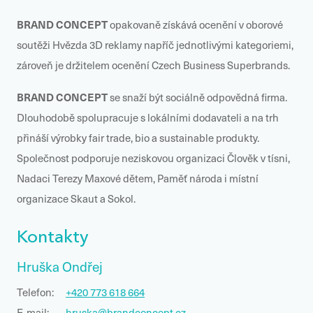
BRAND CONCEPT
opakovaně získává ocenění v oborové
soutěži Hvězda 3D reklamy napříč jednotlivými kategoriemi,
zároveň je držitelem ocenění Czech Business Superbrands.
BRAND CONCEPT
se snaží být sociálně odpovědná firma.
Dlouhodobě spolupracuje s lokálními dodavateli a na trh
přináší výrobky fair trade, bio a sustainable produkty.
Společnost podporuje neziskovou organizaci Člověk v tísni,
Nadaci Terezy Maxové dětem, Paměť národa i místní
organizace Skaut a Sokol.
Kontakty
Hruška Ondřej
Telefon:
+420 773 618 664
E-mail:
hruska@brandconcept.cz